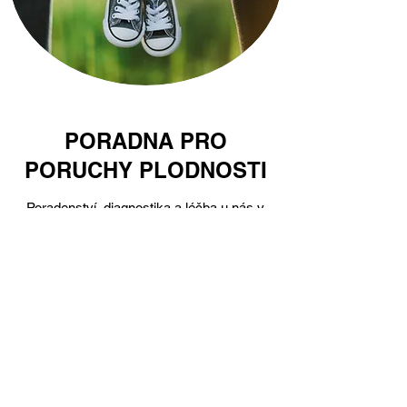
PORADNA PRO
PORUCHY PLODNOSTI
Poradenství, diagnostika a léčba u nás v
ambulanci
Možnost spolupráce s IVF centrem Sanus
Hradec Králové a Sanus Pardubice
Objednejte si konsultaci u Dr. Dvořákové
nebo Dr. Kubečkové